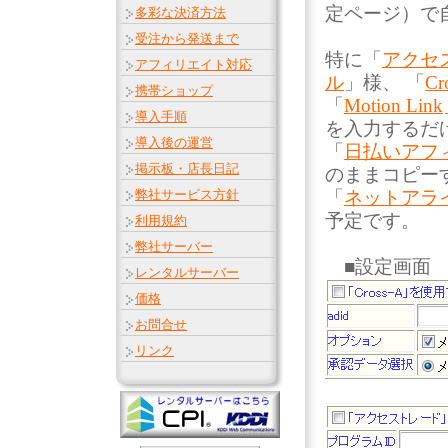
定ページ）で
多彩な決済方法
受注から発送まで
特に「
アクセ
アフィリエイト対応
ル
」様、 「
Cr
携帯ショップ
「
Motion Link
導入手順
を入力するだ
導入後の運営
「
日払いアフ
掲示板・店長日記
のままコピー
弊社サービス方針
「
ネットアラ
予定です。
利用規約
弊社サーバー
■設定画面
レンタルサーバー
価格
お問合せ
リンク