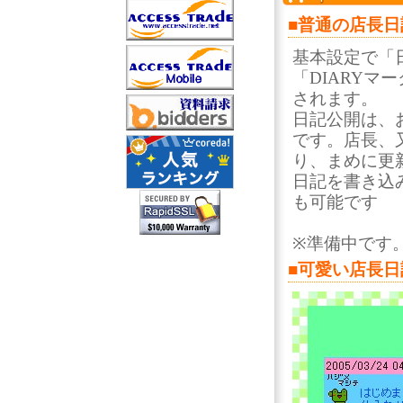
■普通の店長日
基本設定で「
「DIARY
されます。
日記公開は、
です。店長、
り、まめに更
日記を書き込
も可能です
※準備中です
■可愛い店長日