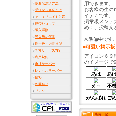
用できます。
多彩な決済方法
お客様の生の
受注から発送まで
イテムです。
アフィリエイト対応
掲示板メンテ
携帯ショップ
めに、投稿文
導入手順
導入後の運営
※準備中です
掲示板・店長日記
■可愛い掲示板
弊社サービス方針
アイコン６９
利用規約
のイメージで
弊社サーバー
レンタルサーバー
あは
あ
価格
お問合せ
え～
不
リンク
がんばれ
ご
店長日記